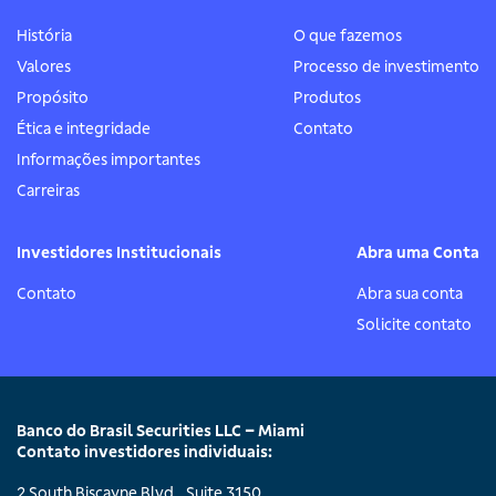
História
O que fazemos
Valores
Processo de investimento
Propósito
Produtos
Ética e integridade
Contato
Informações importantes
Carreiras
Investidores Institucionais
Abra uma Conta
Contato
Abra sua conta
Solicite contato
Banco do Brasil Securities LLC – Miami
Contato investidores individuais:
2 South Biscayne Blvd., Suite 3150